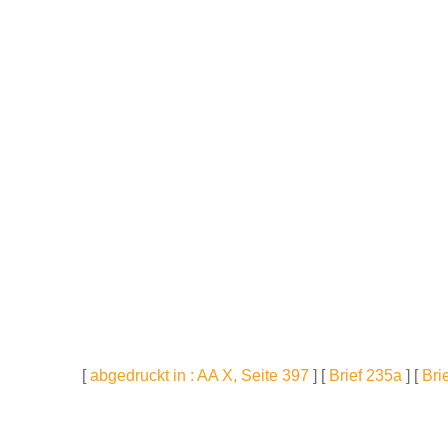
[
abgedruckt in : AA X, Seite 397
] [
Brief 235a
] [
Bri