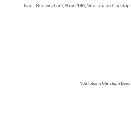
Kant: Briefwechsel,
Brief 186
, Von Iohann Christop
Von Iohann Christoph Beren