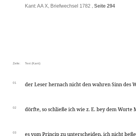
Kant: AA X, Briefwechsel 1782 ,
Seite 294
Zeile:
Text (Kant):
01
der Leser hernach nicht den wahren Sinn des W
02
dörfte, so schließe ich wie z. E. bey dem Worte
03
es vom Princip zu unterscheiden, ich nicht beß