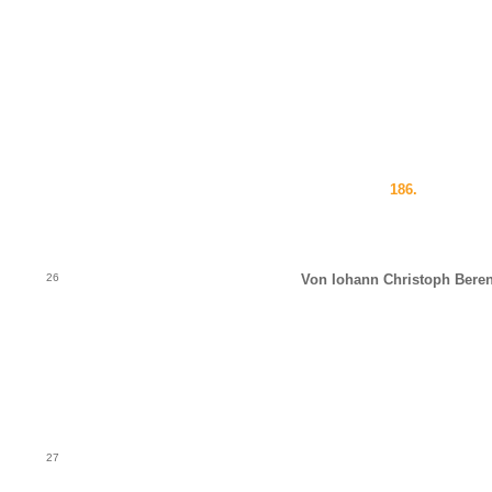
186.
26
Von Iohann Christoph Beren
27