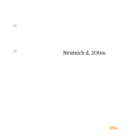
19
20
Neuteich d. 2Oten
185a.