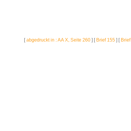
[
abgedruckt in : AA X, Seite 260
] [
Brief 155
] [
Brie