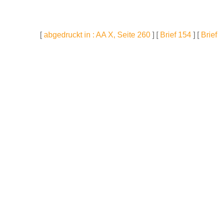
[
abgedruckt in : AA X, Seite 260
] [
Brief 154
] [
Brie