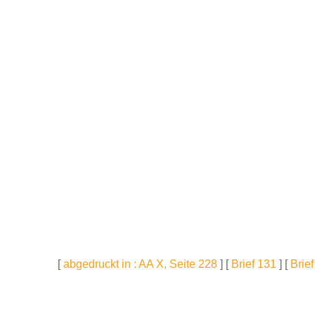
[
abgedruckt in : AA X, Seite 228
] [
Brief 131
] [
Brie