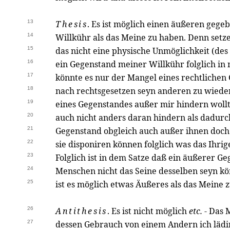
13
Thesis
. Es ist möglich einen äußeren geg
14
Willkühr als das Meine zu haben. Denn setze
15
das nicht eine physische Unmöglichkeit (des 
16
ein Gegenstand meiner Willkühr folglich in 
17
könnte es nur der Mangel eines rechtlichen
18
nach rechtsgesetzen seyn anderen zu wied
19
eines Gegenstandes außer mir hindern woll
20
auch nicht anders daran hindern als dadurch
21
Gegenstand obgleich auch außer ihnen doch
22
sie disponiren können folglich was das Ihri
23
Folglich ist in dem Satze daß ein äußerer G
24
Menschen nicht das Seine desselben seyn k
25
ist es möglich etwas Äußeres als das Meine 
26
Antithesis
. Es ist nicht möglich
etc.
- Das 
27
dessen Gebrauch von einem Andern ich lädi