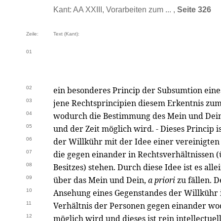
Kant: AA XXIII, Vorarbeiten zum ... ,
Seite 326
Zeile:
Text (Kant):
01
02
ein besonderes Princip der Subsumtion eine
03
jene Rechtsprincipien diesem Erkentnis zu
04
wodurch die Bestimmung des Mein und Dei
05
und der Zeit möglich wird. - Dieses Princi
06
der Willkühr mit der Idee einer vereinigten
07
die gegen einander in Rechtsverhältnissen (
08
Besitzes) stehen. Durch diese Idee ist es all
09
über das Mein und Dein,
a priori
zu fällen. D
10
Ansehung eines Gegenstandes der Willkühr is
11
Verhältnis der Personen gegen einander wo
12
möglich wird und dieses ist rein intellectuell