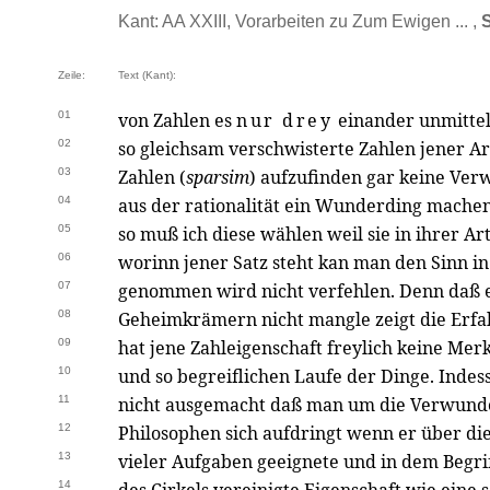
Kant: AA XXIII, Vorarbeiten zu Zum Ewigen ... ,
S
Zeile:
Text (Kant):
01
von Zahlen es
nur drey
einander unmittel
02
so gleichsam verschwisterte Zahlen jener A
03
Zahlen (
sparsim
) aufzufinden gar keine Ve
04
aus der rationalität ein Wunderding mache
05
so muß ich diese wählen weil sie in ihrer Art 
06
worinn jener Satz steht kan man den Sinn in
07
genommen wird nicht verfehlen. Denn daß e
08
Geheimkrämern nicht mangle zeigt die Erf
09
hat jene Zahleigenschaft freylich keine Merk
10
und so begreiflichen Laufe der Dinge. Indes
11
nicht ausgemacht daß man um die Verwund
12
Philosophen sich aufdringt wenn er über d
13
vieler Aufgaben geeignete und in dem Begriff
14