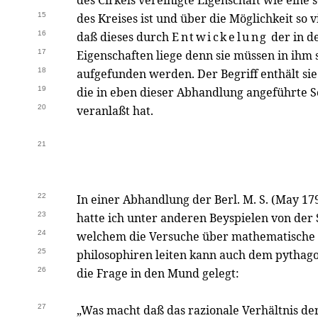
des Cirkels vereinigte Eigenschaft wie eine s
15
des Kreises ist und über die Möglichkeit so v
16
daß dieses durch
Entwickelung
der in d
17
Eigenschaften liege denn sie müssen in ihm
18
aufgefunden werden. Der Begriff enthält sie
19
die in eben dieser Abhandlung angeführte 
20
veranlaßt hat.
21
22
In einer Abhandlung der Berl. M. S. (May 1796
23
hatte ich unter anderen Beyspielen von de
24
welchem die Versuche über mathematische 
25
philosophiren leiten kann auch dem pythago
26
die Frage in den Mund gelegt:
27
„Was macht daß das razionale Verhältnis der