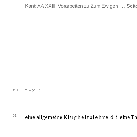
Kant: AA XXIII, Vorarbeiten zu Zum Ewigen ... ,
Seit
Zeile:
Text (Kant):
01
eine allgemeine
Klugheitslehre
d. i. eine 