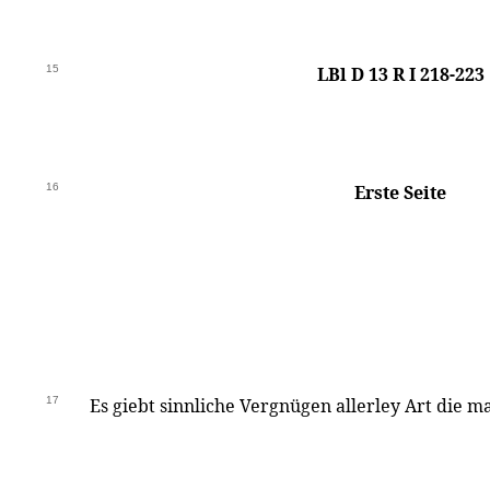
15
LBl D 13 R I 218-223
16
Erste Seite
17
Es giebt sinnliche Vergnügen allerley Art die 