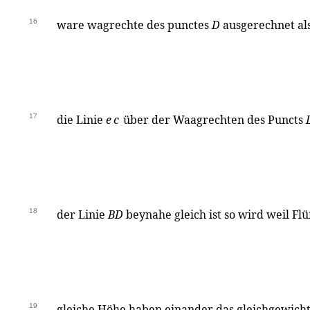
16
ware wagrechte des punctes
D
ausgerechnet als
17
die Linie
ec
über der Waagrechten des Puncts
18
der Linie
BD
beynahe gleich ist so wird weil Fl
19
gleiche Höhe haben einander das gleichgewichte