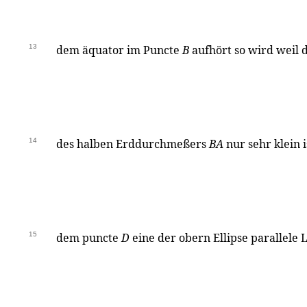
13
dem äquator im Puncte
B
aufhört so wird weil 
14
des halben Erddurchmeßers
BA
nur sehr klein 
15
dem puncte
D
eine der obern Ellipse parallele 