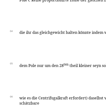
Pole
C
keine proportionirte Höhe der gleichen 
04
die ihr das gleichgewicht halten könnte indem w
05
ten
dem Pole nur um den 28
theil kleiner seyn sol
06
wie es die Centrifugalkraft erfordert) daselbst
schätzbare