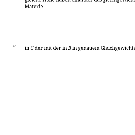
Materie
20
in
C
der mit der in
B
in genauem Gleichgewichte