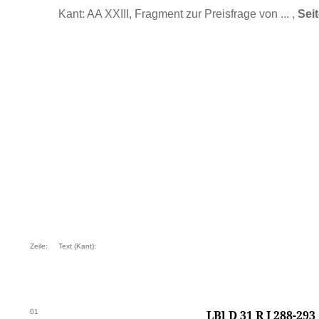
Kant: AA XXIII, Fragment zur Preisfrage von ... ,
Sei
Zeile:
Text (Kant):
01
LBl D 31 R I 288-293