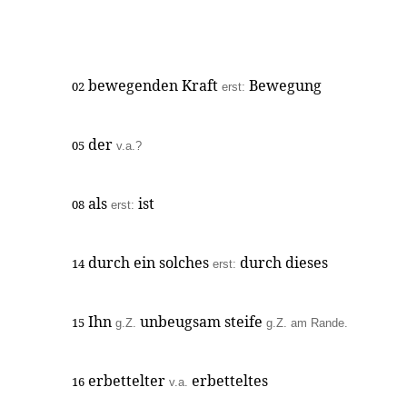
bewegenden Kraft
Bewegung
02
erst:
der
05
v.a.?
als
ist
08
erst:
durch ein solches
durch dieses
14
erst:
Ihn
unbeugsam steife
15
g.Z.
g.Z. am Rande.
erbettelter
erbetteltes
16
v.a.