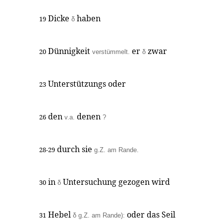
Dicke
haben
19
δ
Dünnigkeit
er
zwar
20
verstümmelt.
δ
Unterstützungs oder
23
den
denen
26
v.a.
?
durch sie
28-29
g.Z. am Rande.
in
Untersuchung gezogen wird
30
δ
Hebel
oder das Seil
31
δ g.Z. am Rande):