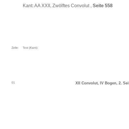
Kant: AA XXII, Zwölftes Convolut ,
Seite 558
Zeile:
Text (Kant):
01
XII Convolut, IV Bogen, 2. Sei