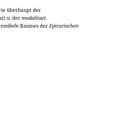
rie überhaupt der
z) u. der
modalitaet.
essibeln
Raumes der
Epicurischen