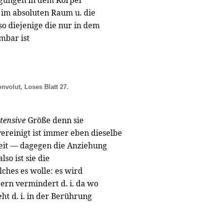
ungen in dem Korper
e im absoluten Raum u. die
o diejenige die nur in dem
mbar ist
onvolut, Loses Blatt 27.
tensive
Größe denn sie
ereinigt ist immer eben dieselbe
eit — dagegen die Anziehung
so ist sie die
ches es wolle: es wird
rn vermindert d. i. da wo
t d. i. in der Berührung