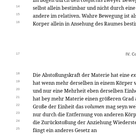
im Bogen durch den
conflictus
zweyer Beweg
14
selbst allein bestimbar und nicht durch ein
15
andere im relativen. Wahre Bewegung ist als
16
Korper allein in Ansehung des Raumes besti
17
IV. C
18
Die Abstoßungskraft der Materie hat eine
ex
19
hat wenn mehr derselben in einem Körper v
20
und nur eine Mehrheit eben derselben Einh
21
hat bey mehr Materie einen größeren Grad al
22
Große der Einheit das
volumen
mag seyn wel
23
nur durch die Entfernung von anderen Körpe
24
die Zurückstoßung der Anziehung Wiedersteh
25
fängt ein anderes Gesetz an