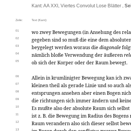
Kant: AA XXI, Viertes Convolut Lose Blätter ,
Se
Zeile:
Text (Kant):
01
wo zwey Bewegungen (in Ansehung des rela
02
gegeben sind so muß die eine dem absoluten
03
beygelegt werden woraus die
diagonale
folg
04
nämlich bloße Verwendung der äußeren
rel
05
ob sich der Korper oder der Raum bewegt.
06
Allein in krumlinigter Bewegung kan ich zw
07
kleinen theil als gerade Linie und so auch
08
entsprungen ansehen aber einen Bogen nic
09
die richtungen sich immer ändern und kein
10
Es mußte also der absolute Raum sich selb
11
ist z. B. die Bewegung im Radius des Bogens
12
Raum verandern also sich dieser selbst bew
13