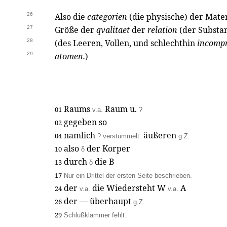
26
Also die
categorien
(die physische) der Mate
27
Größe der
qvalitaet
der
relation
(der Substan
28
(des Leeren, Vollen, und schlechthin
incompr
29
atomen.
)
Raums
Raum u.
01
v.a.
?
gegeben so
02
namlich
äußeren
04
? verstümmelt.
g.Z.
also
der Korper
10
δ
durch
die B
13
δ
17
Nur ein Drittel der ersten Seite beschrieben.
der
die Wiedersteht W
A
24
v.a.
v.a.
der — überhaupt
26
g.Z.
29
Schlußklammer fehlt.