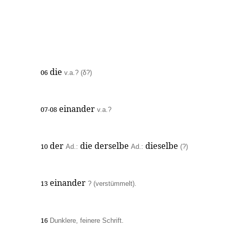
die
06
v.a.? (δ?)
einander
07-08
v.a.?
der
die derselbe
dieselbe
10
Ad.:
Ad.:
(?)
einander
13
? (verstümmelt).
16
Dunklere, feinere Schrift.