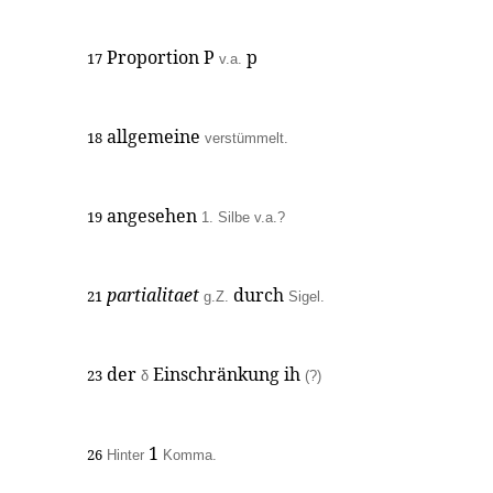
Proportion P
p
17
v.a.
allgemeine
18
verstümmelt.
angesehen
19
1. Silbe v.a.?
partialitaet
durch
21
g.Z.
Sigel.
der
Einschränkung ih
23
δ
(?)
1
26
Hinter
Komma.