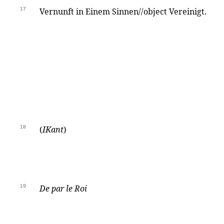
17
Vernunft in Einem Sinnen//object Vereinigt.
18
(
IKant
)
19
De par le Roi