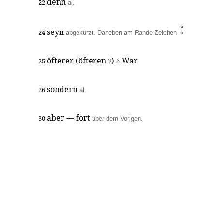
denn
22
al.
seyn
24
abgekürzt. Daneben am Rande Zeichen
öfterer (öfteren
)
War
25
?
δ
sondern
26
al.
aber — fort
30
über dem Vorigen.