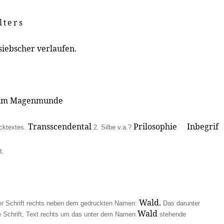
lters
siebscher verlaufen.
n im Magenmunde
Transscendental
Prilosophie Inbegrif
cktextes.
2. Silbe v.a.?
t.
Wald.
her Schrift rechts neben dem gedruckten Namen:
Das darunter
Wald
e Schrift, Text rechts um das unter dem Namen
stehende