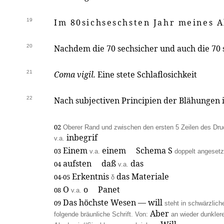
19
Im 80sichseschsten Jahr meines A
20
Nachdem die 70 sechsicher und auch die 70 
21
Coma vigil.
Eine stete Schlaflosichkeit
22
Nach subjectiven Principien der Blähunge
02
Oberer Rand und zwischen den ersten 5 Zeilen des Dru
inbegrif
v.a.
Einem
einem Schema S
03
v.a.
doppelt angesetz
aufsten daß
das
04
v.a.
Erkentnis
das Materiale
04-05
δ
O
o Panet
08
v.a.
Das höchste Wesen — will
09
steht in schwärzlic
Aber
folgende bräunliche Schrift. Von:
an wieder dunkler