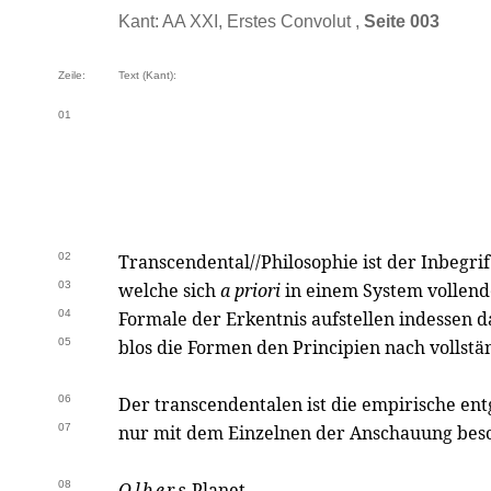
Kant: AA XXI, Erstes Convolut ,
Seite 003
Zeile:
Text (Kant):
01
02
Transcendental//Philosophie ist der Inbegri
03
welche sich
a priori
in einem System vollend
04
Formale der Erkentnis aufstellen indessen d
05
blos die Formen den Principien nach vollstän
06
Der transcendentalen ist die empirische ent
07
nur mit dem Einzelnen der Anschauung besc
08
Olbers
Planet