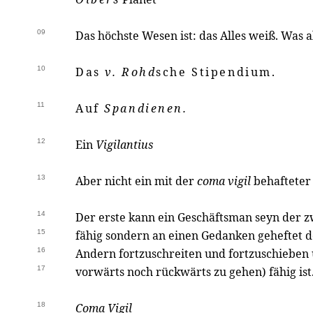
09
Das höchste Wesen ist: das Alles weiß. Was al
10
Das
v. Rohd
sche Stipendium.
11
Auf
Spandienen.
12
Ein
Vigilantius
13
Aber nicht ein mit der
coma vigil
behafteter
14
Der erste kann ein Geschäftsman seyn der zw
15
fähig sondern an einen Gedanken geheftet d
16
Andern fortzuschreiten und fortzuschieben 
17
vorwärts noch rückwärts zu gehen) fähig ist
18
Coma Vigil