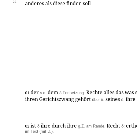
22
anderes als diese finden soll
der
dem
Rechte alles das was s
01
v.a.
δ-Fortsetzung:
ihren Gerichtszwang gehört
seines
ihre
über δ:
δ:
ist
ihre durch ihre
Recht
erth
02
δ
g.Z. am Rande.
δ:
im Text (mit D.).