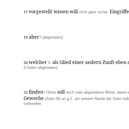
vorgestellt wissen will
Eingriffe
17
nicht ganz sicher.
aber
19
? (abgerieben).
welcher
als Glied einer andern Zunft eben
20
δ:
δ-Zeilen abgerieben).
finden
soll
22
? Hinter
noch zwei abgeriebene Worte, deren e
Gewerbe
(Zeile 20) an g.Z. am unteren Rande der Seite sel
verbunden.