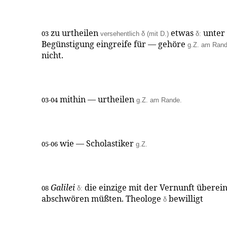
zu urtheilen
etwas
unter 
03
versehentlich δ (mit D.)
δ:
Begünstigung eingreife für — gehöre
g.Z. am Rande
nicht.
mithin — urtheilen
03-04
g.Z. am Rande.
wie — Scholastiker
05-06
g.Z.
Galilei
die einzige mit der Vernunft übere
08
δ:
abschwören müßten. Theologe
bewilligt
δ