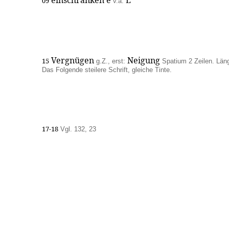
einschränken e
E
09
v.a.
Vergnügen
Neigung
15
g.Z., erst:
Spatium 2 Zeilen. Län
Das Folgende steilere Schrift, gleiche Tinte.
17-18
Vgl. 132, 23