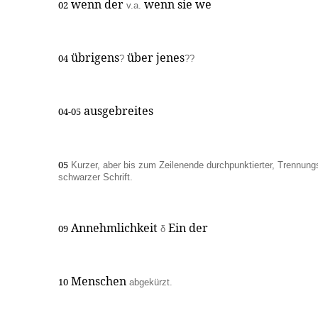
wenn der
wenn sie we
02
v.a.
übrigens
über jenes
04
?
??
ausgebreites
04-05
05
Kurzer, aber bis zum Zeilenende durchpunktierter, Trennungs
schwarzer Schrift.
Annehmlichkeit
Ein der
09
δ
Menschen
10
abgekürzt.