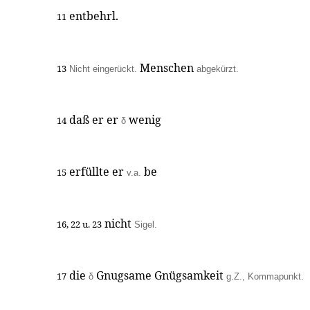
entbehrl.
11
Menschen
13
Nicht eingerückt.
abgekürzt.
daß er er
wenig
14
δ
erfüllte er
be
15
v.a.
nicht
16, 22 u. 23
Sigel.
die
Gnugsame Gnügsamkeit
17
δ
g.Z., Kommapunkt.