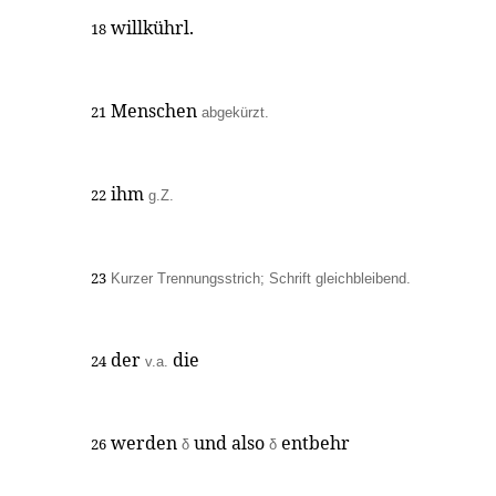
willkührl.
18
Menschen
21
abgekürzt.
ihm
22
g.Z.
23
Kurzer Trennungsstrich; Schrift gleichbleibend.
der
die
24
v.a.
werden
und also
entbehr
26
δ
δ