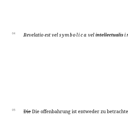
04
Revelatio est vel
symbolica
vel
intellectualis
i
05
Die
Die offenbahrung ist entweder zu betrachte