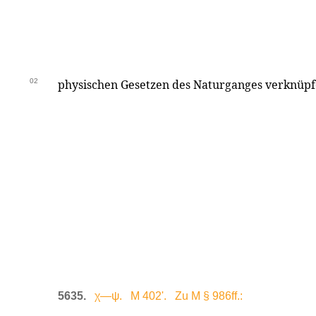
02
physischen Gesetzen des Naturganges verknüpf
5635.
χ—ψ. M 402'. Zu M § 986ff.: