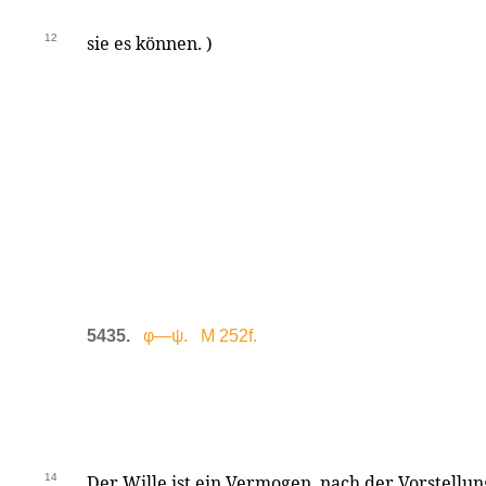
12
sie es können. )
5435.
φ—ψ. M 252f.
14
Der Wille ist ein Vermogen, nach der Vorstellun