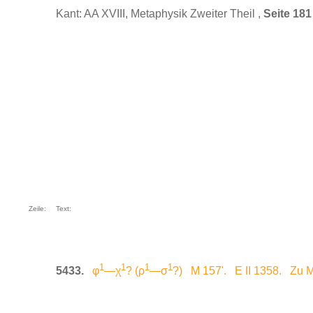
Kant: AA XVIII, Metaphysik Zweiter Theil ,
Seite 181
Zeile:
Text:
1
1
1
1
5433.
φ
—χ
? (ρ
—σ
?) M 157'. E II 1358. Zu M