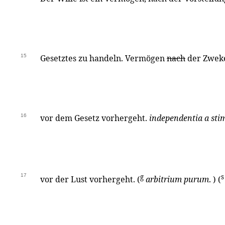
15
Gesetztes zu handeln. Vermögen
nach
der Zwek
16
vor dem Gesetz vorhergeht.
independentia a sti
17
g
s
vor der Lust vorhergeht. (
arbitrium purum
. ) (