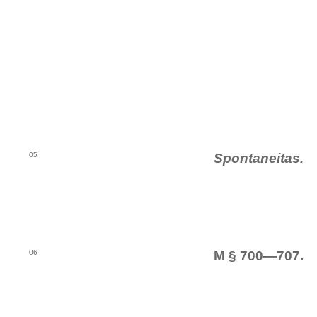
05
Spontaneitas.
06
M § 700—707.