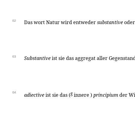
02
Das wort Natur wird entweder
substantive
ode
03
Substantive
ist sie das aggregat aller Gegenstan
04
g
adiective
ist sie das (
innere )
principium
der Wi