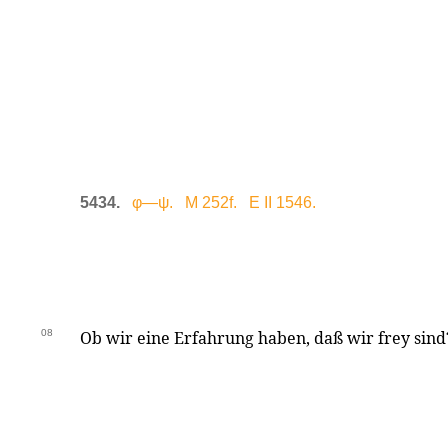
5434.
φ—ψ. M 252f. E II 1546.
08
Ob wir eine Erfahrung haben, daß wir frey sind