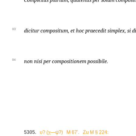
Complexus plurium, quatenus per solam compositi
03
dicitur compositum, et hoc praecedit simplex, si di
04
non nisi per compositionem possibile.
5305.
υ? (χ—ψ?) M 67'. Zu M § 224: