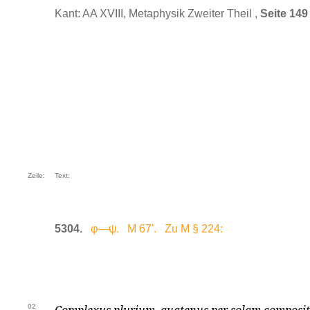
Kant: AA XVIII, Metaphysik Zweiter Theil ,
Seite 149
Zeile:
Text:
5304.
φ—ψ. M 67'. Zu M § 224:
02