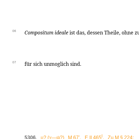
06
Compositum ideale
ist das, dessen Theile, ohne
07
für sich unmoglich sind.
I
5306.
υ? (χ—ψ?) M 67'. E II 465
. Zu M § 224: