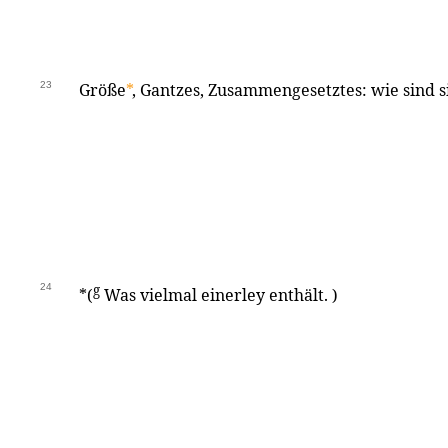
23
Größe
*
, Gantzes, Zusammengesetztes: wie sind 
24
g
*(
Was vielmal einerley enthält. )