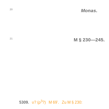
20
Monas.
21
M § 230—245.
3
5309.
υ? (ρ
?) M 69'. Zu M § 230: