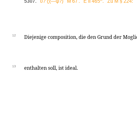
5307.
υ? (χ—ψ?) M 67'. E II 465
. Zu M § 224:
12
Diejenige composition, die den Grund der Mogli
13
enthalten soll, ist ideal.