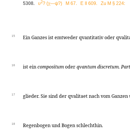
2
5308.
υ
? (χ—ψ?) M 67. E II 609. Zu M § 224:
15
Ein Ganzes ist emtweder qvantitativ oder qvalita
16
ist ein
compositum
oder
qvantum discretum. Part
17
glieder. Sie sind der qvalitaet nach vom Ganzen 
18
Regenbogen und Bogen schlechthin.