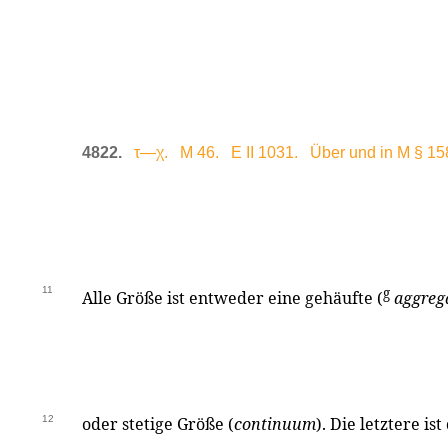
4822.
τ—χ. M 46. E II 1031. Über und in M § 158
11
g
Alle Größe ist entweder eine gehäufte (
aggreg
12
oder stetige Größe (
continuum
). Die letztere is