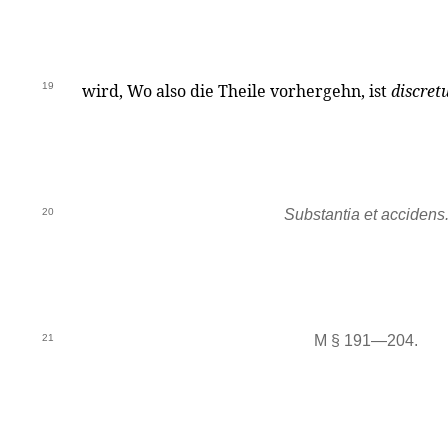
19
wird, Wo also die Theile vorhergehn, ist
discre
20
Substantia et accidens
21
M § 191—204.