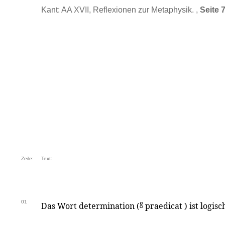
Kant: AA XVII, Reflexionen zur Metaphysik. ,
Seite 
Zeile:
Text:
01
g
Das Wort determination (
praedicat ) ist logisc