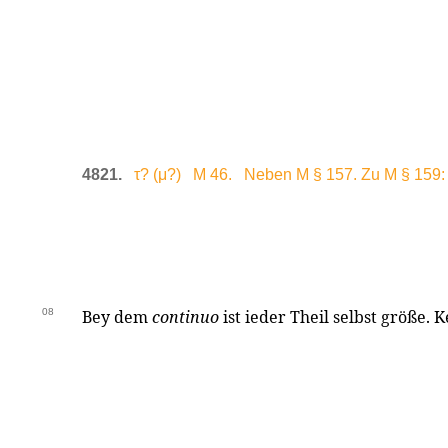
4821.
τ? (μ?) M 46. Neben M § 157. Zu M § 159:
08
Bey dem
continuo
ist ieder Theil selbst größe. K