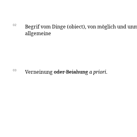
02
Begrif vom Dinge (obiect), von möglich und unmö
allgemeine
03
Verneinung
oder Beiahung
a priori
.