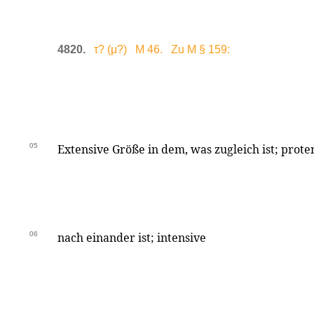
4820.
τ? (μ?) M 46. Zu M § 159:
05
Extensive Größe in dem, was zugleich ist; prote
06
nach einander ist; intensive