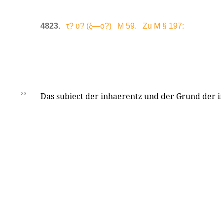
4823.
τ? υ? (ξ—ο?) M 59. Zu M § 197:
23
Das subiect der inhaerentz und der Grund der 