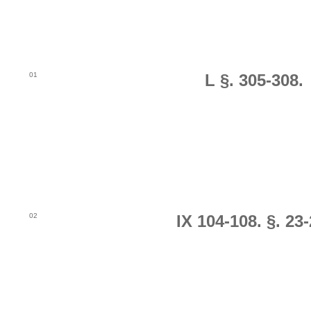
01
L §. 305-308.
02
IX 104-108. §. 23-