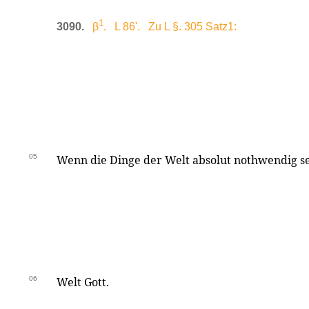
1
3090.
β
. L 86'. Zu L §. 305 Satz1:
05
Wenn die Dinge der Welt absolut nothwendig sey
06
Welt Gott.