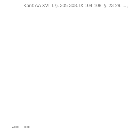
Kant: AA XVI, L §. 305-308. IX 104-108. §. 23-29. ... 
Zeile:
Text: