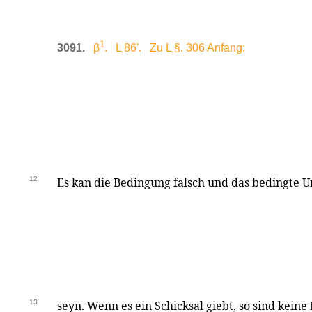
1
3091.
β
. L 86'. Zu L §. 306 Anfang:
12
Es kan die Bedingung falsch und das bedingte U
13
seyn. Wenn es ein Schicksal giebt, so sind kein