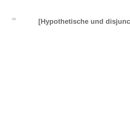
03
[Hypothetische und disjunct