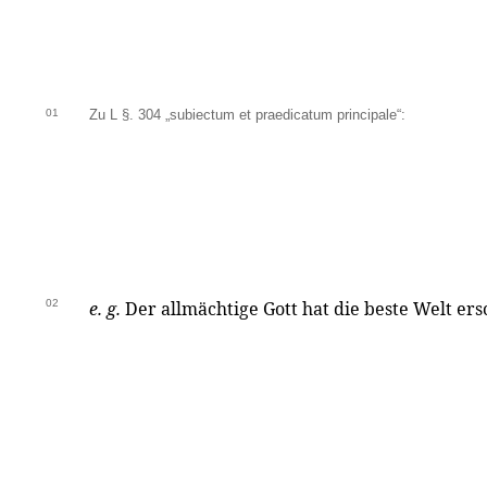
01
Zu L §. 304 „subiectum et praedicatum principale“:
02
e. g.
Der allmächtige Gott hat die beste Welt ers