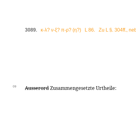
3089.
κ-λ? ν-ξ? π-ρ? (η?) L 86. Zu L §. 304ff., ne
09
Ausserord
Zusammengesetzte Urtheile: