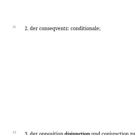
11
2. der conseqventz: conditionale;
12
3. der opposition
disjunction
und conjunction zu