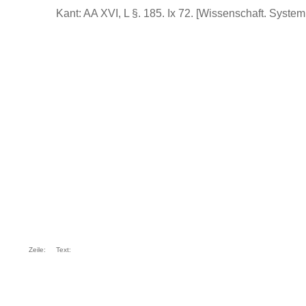
Kant: AA XVI, L §. 185. Ix 72. [Wissenschaft. System.
Zeile:
Text: