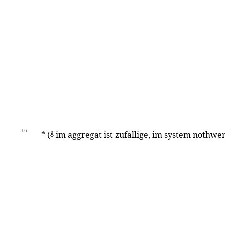
16
g
* (
im aggregat ist zufallige, im system nothwen