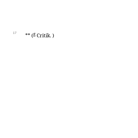
17
g
** (
Critik. )