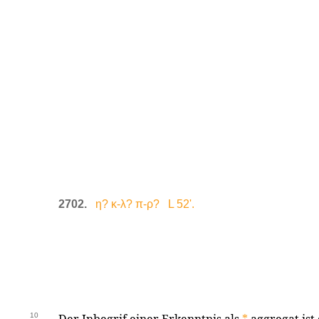
2702.
η? κ-λ? π-ρ? L 52'.
10