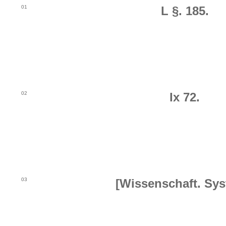
01
L §. 185.
02
Ix 72.
03
[Wissenschaft. Sys