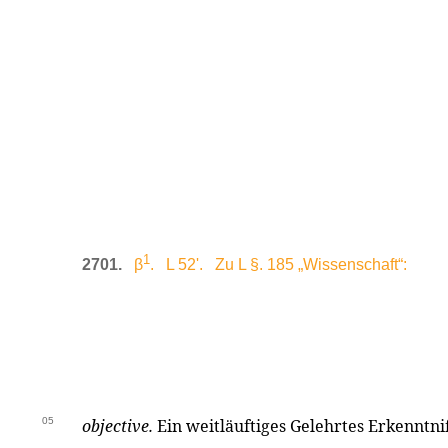
1
2701.
β
. L 52'. Zu L §. 185 „Wissenschaft“:
05
objective.
Ein weitläuftiges Gelehrtes Erkenntni