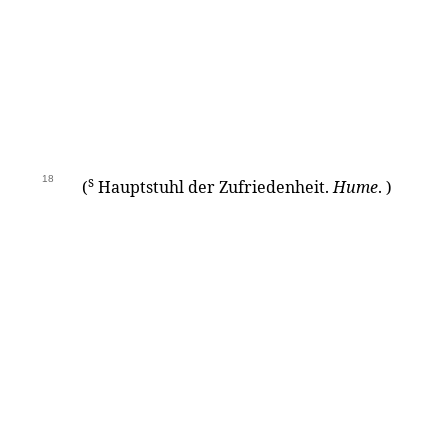
18
s
(
Hauptstuhl der Zufriedenheit.
Hume
. )