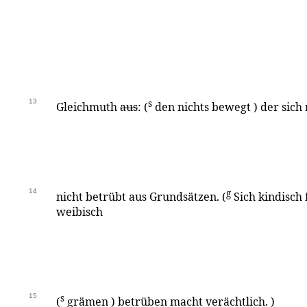
13
s
Gleichmuth
aus
: (
den nichts bewegt ) der sich 
14
g
nicht betrübt aus Grundsätzen. (
Sich kindisch
weibisch
15
s
(
grämen ) betrüben macht verächtlich. )