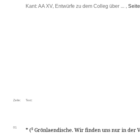
Kant: AA XV, Entwürfe zu dem Colleg über ... ,
Seit
Zeile:
Text:
01
s
* (
Grönlaendische. Wir finden uns nur in der 