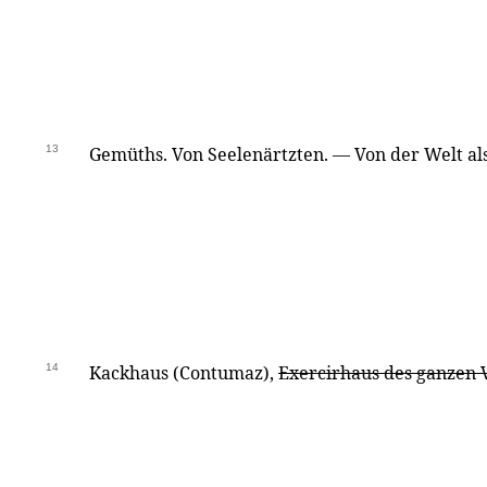
13
Gemüths. Von Seelenärtzten. — Von der Welt als
14
Kackhaus (Contumaz),
Exercirhaus des ganzen 