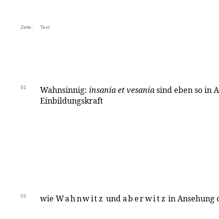
Zeile:
Text:
01
Wahnsinnig:
insania et vesania
sind eben so in 
Einbildungskraft
02
wie
Wahnwitz
und
aberwitz
in Ansehung 