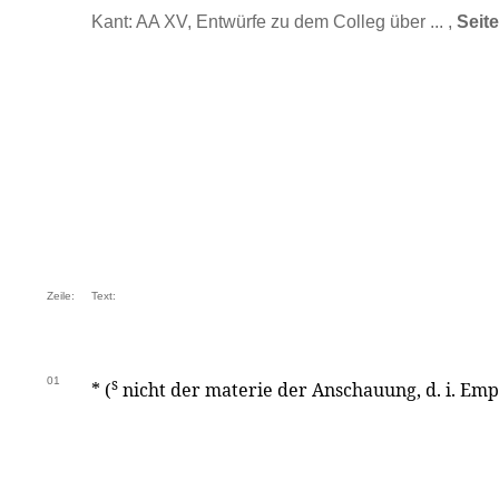
Kant: AA XV, Entwürfe zu dem Colleg über ... ,
Seit
Zeile:
Text:
01
s
* (
nicht der materie der Anschauung, d. i. Emp