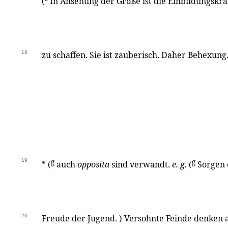
(
In Ansehung der Größe ist die Einbildungskr
18
zu schaffen. Sie ist zauberisch. Daher Behexung.
19
g
g
* (
auch
opposita
sind verwandt.
e. g.
(
Sorgen 
20
Freude der Jugend. ) Versohnte Feinde denken a