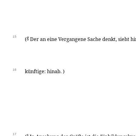
15
g
(
Der an eine Vergangene Sache denkt, sieht hi
16
künftige: hinab. )
17
s