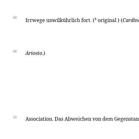
08
s
Irrwege unwilkührlich fort. (
original ) (
Cardina
09
Ariosto.
)
10
Association. Das Abweichen von dem Gegenstan