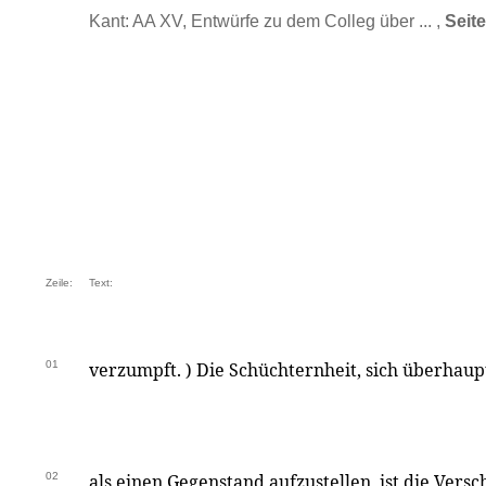
Kant: AA XV, Entwürfe zu dem Colleg über ... ,
Seit
Zeile:
Text:
01
verzumpft. ) Die Schüchternheit, sich überhau
02
als einen Gegenstand aufzustellen, ist die Ver