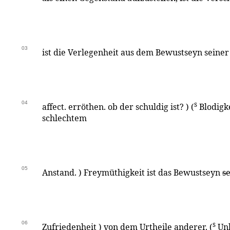
03
ist die Verlegenheit aus dem Bewustseyn seiner 
04
s
affect. erröthen. ob der schuldig ist? ) (
Blodigke
schlechtem
05
Anstand. ) Freymüthigkeit ist das Bewustseyn
s
06
s
Zufriedenheit ) von dem Urtheile anderer. (
Unb