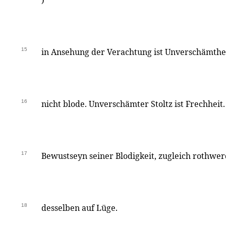
)
15
in Ansehung der Verachtung ist Unverschämthei
16
nicht blode. Unverschämter Stoltz ist Frechhei
17
Bewustseyn seiner Blodigkeit, zugleich rothwe
18
desselben auf Lüge.