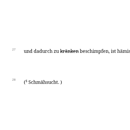
27
und dadurch zu
kränken
beschimpfen, ist hämi
28
s
(
Schmähsucht. )