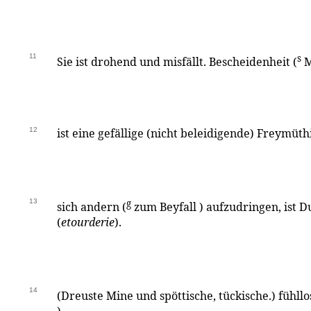
11
s
Sie ist drohend und misfällt. Bescheidenheit (
M
12
ist eine gefällige (nicht beleidigende) Freymüthi
13
g
sich andern (
zum Beyfall ) aufzudringen, ist 
(
etourderie
).
14
(Dreuste Mine und spöttische, tückische.) fühllos