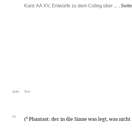
Kant: AA XV, Entwürfe zu dem Colleg über ... ,
Seit
Zeile:
Text:
01
s
(
Phantast: der in die Sinne was legt, was nicht 