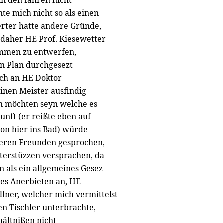
in den Iahren nicht
nte mich nicht so als einen
rter hatte andere Gründe,
 daher HE Prof. Kiesewetter
ommen zu entwerfen,
n Plan durchgesezt
mich an HE Doktor
einen Meister ausfindig
en möchten seyn welche es
unft (er reißte eben auf
von hier ins Bad) würde
hreren Freunden gesprochen,
terstüzzen versprachen, da
 als ein allgemeines Gesez
ses Anerbieten an, HE
lner, welcher mich vermittelst
en Tischler unterbrachte,
ältnißen nicht