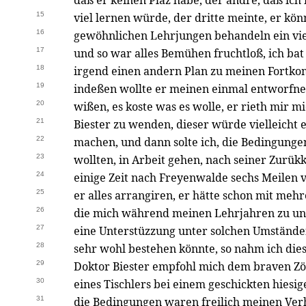
daß er keinen Plaz habe, der andre, daß ich 
15
viel lernen würde, der dritte meinte, er kön
16
gewöhnlichen Lehrjungen behandeln ein vie
17
und so war alles Bemühen fruchtloß, ich bat
18
irgend einen andern Plan zu meinen Fortk
19
indeßen wollte er meinen einmal entworfne
20
wißen, es koste was es wolle, er rieth mir 
21
Biester zu wenden, dieser würde vielleicht 
22
machen, und dann solte ich, die Bedingung
23
wollten, in Arbeit gehen, nach seiner Zurükk
24
einige Zeit nach Freyenwalde sechs Meilen 
25
er alles arrangiren, er hätte schon mit me
26
die mich während meinen Lehrjahren zu un
27
eine Unterstüzzung unter solchen Umständen
28
sehr wohl bestehen könnte, so nahm ich die
29
Doktor Biester empfohl mich dem braven Zöl
30
eines Tischlers bei einem geschickten hiesig
31
die Bedingungen waren freilich meinen Verh