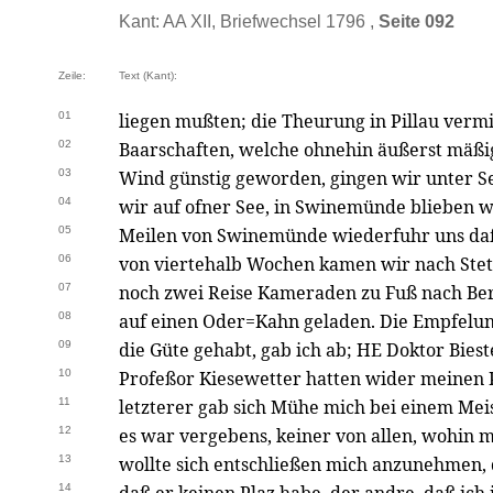
Kant: AA XII, Briefwechsel 1796 ,
Seite 092
Zeile:
Text (Kant):
01
liegen mußten; die Theurung in Pillau verm
02
Baarschaften, welche ohnehin äußerst mäß
03
Wind günstig geworden, gingen wir unter Se
04
wir auf ofner See, in Swinemünde blieben wi
05
Meilen von Swinemünde wiederfuhr uns daß
06
von viertehalb Wochen kamen wir nach Stett
07
noch zwei Reise Kameraden zu Fuß nach Ber
08
auf einen Oder=Kahn geladen. Die Empfelun
09
die Güte gehabt, gab ich ab; HE Doktor Bies
10
Profeßor Kiesewetter hatten wider meinen 
11
letzterer gab sich Mühe mich bei einem Mei
12
es war vergebens, keiner von allen, wohin 
13
wollte sich entschließen mich anzunehmen, d
14