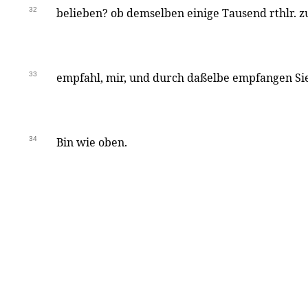
32
belieben? ob demselben einige Tausend rthlr. z
33
empfahl, mir, und durch daßelbe empfangen Si
34
Bin wie oben.