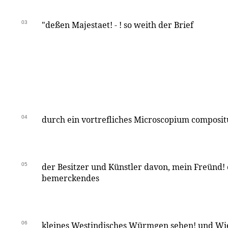
03
"deßen Majestaet! - ! so weith der Brief
04
durch ein vortrefliches Microscopium composit
05
der Besitzer und Künstler davon, mein Freünd!
bemerckendes
06
kleines Westindisches Würmgen sehen! und Wie s