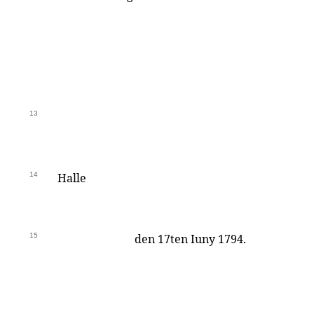
13
14
Halle
15
den 17ten Iuny 1794.