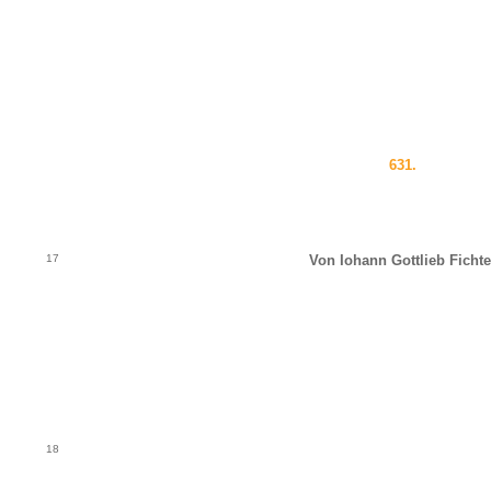
631.
17
Von Iohann Gottlieb Fichte
18