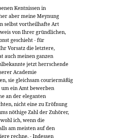
benen Kentnissen in
rher aber meine Meynung
n selbst vortheilhafte Art
eweis von Ihrer gründlichen,
onst geschieht - für
r Vorsatz die letztere,
hat auch meinen ganzen
ohlbekannte jetzt herrschende
nserer Academie
en, sie gleichsam couriermäßig
ch, um ein Amt bewerben
he an der eleganten
hten, nicht eine zu Eröfnung
ums nöthige Zahl der Zuhörer,
ewohl ich, wenn die
lls am meisten auf den
iere rechne. - Indessen