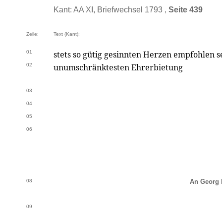
Kant: AA XI, Briefwechsel 1793 ,
Seite 439
Zeile:
Text (Kant):
01
stets so gütig gesinnten Herzen empfohlen se
02
unumschränktesten Ehrerbietung
03
04
05
06
08
An Georg 
09