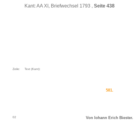
Kant: AA XI, Briefwechsel 1793 ,
Seite 438
Zeile:
Text (Kant):
581.
02
Von Iohann Erich Biester.