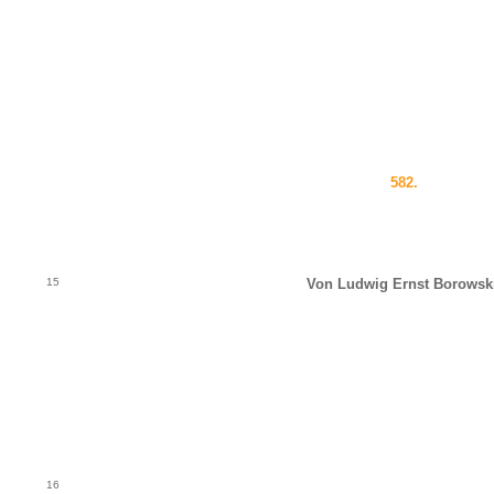
582.
15
Von Ludwig Ernst Borowski
16