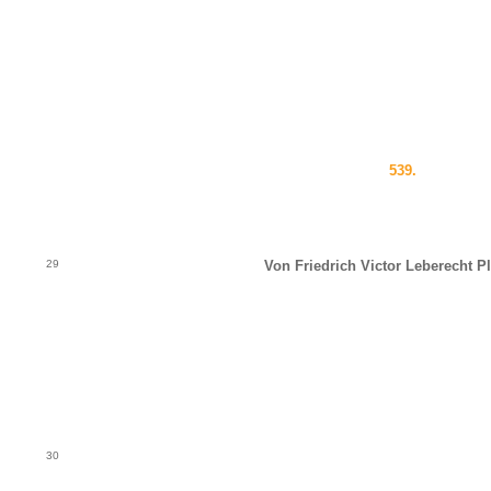
539.
29
Von Friedrich Victor Leberecht P
30