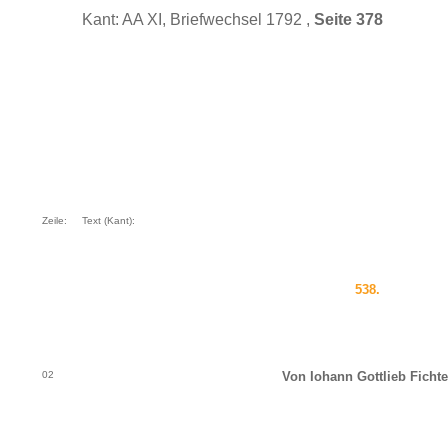
Kant: AA XI, Briefwechsel 1792 ,
Seite 378
Zeile:
Text (Kant):
538.
02
Von Iohann Gottlieb Fichte