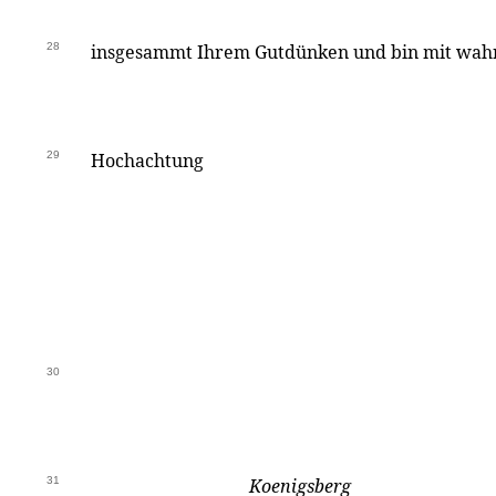
28
insgesammt Ihrem Gutdünken und bin mit wah
29
Hochachtung
30
31
Koenigsberg