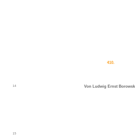
410.
14
Von Ludwig Ernst Borowsk
15