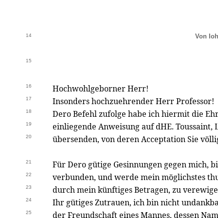
14
Von Ioh
15
16
Hochwohlgeborner Herr!
17
Insonders hochzuehrender Herr Professor!
18
Dero Befehl zufolge habe ich hiermit die 
19
einliegende Anweisung auf dHE. Toussaint, L
20
übersenden, von deren Acceptation Sie völli
21
Für Dero gütige Gesinnungen gegen mich, bi
22
verbunden, und werde mein möglichstes thu
23
durch mein künftiges Betragen, zu verewige
24
Ihr gütiges Zutrauen, ich bin nicht undankb
25
der Freundschaft eines Mannes, dessen Nam