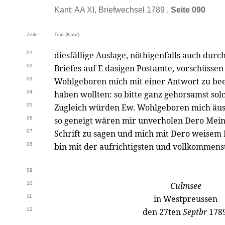
Kant: AA XI, Briefwechsel 1789 ,
Seite 090
Zeile:
Text (Kant):
01
diesfällige Auslage, nöthigenfalls auch dur
02
Briefes auf E dasigen Postamte, vorschüssen z
03
Wohlgeboren mich mit einer Antwort zu be
04
haben wollten: so bitte ganz gehorsamst sol
05
Zugleich würden Ew. Wohlgeboren mich äus
06
so geneigt wären mir unverholen Dero Mei
07
Schrift zu sagen und mich mit Dero weisem 
08
bin mit der aufrichtigsten und vollkommen
09
10
Culmsee
11
in Westpreussen
12
den 27ten
Septbr
1789