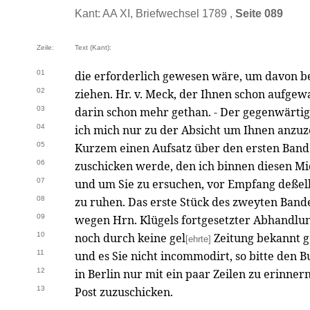
Kant: AA XI, Briefwechsel 1789 ,
Seite 089
Zeile:
Text (Kant):
01
die erforderlich gewesen wäre, um davon b
02
ziehen. Hr. v. Meck, der Ihnen schon aufgew
03
darin schon mehr gethan. - Der gegenwärti
04
ich mich nur zu der Absicht um Ihnen anzuze
05
Kurzem einen Aufsatz über den ersten Band
06
zuschicken werde, den ich binnen diesen Mic
07
und um Sie zu ersuchen, vor Empfang deßel
08
zu ruhen. Das erste Stück des zweyten Bande
09
wegen Hrn. Klügels fortgesetzter Abhandlung
10
noch durch keine gel
Zeitung bekannt g
[ehrte]
11
und es Sie nicht incommodirt, so bitte den 
12
in Berlin nur mit ein paar Zeilen zu erinnern
13
Post zuzuschicken.