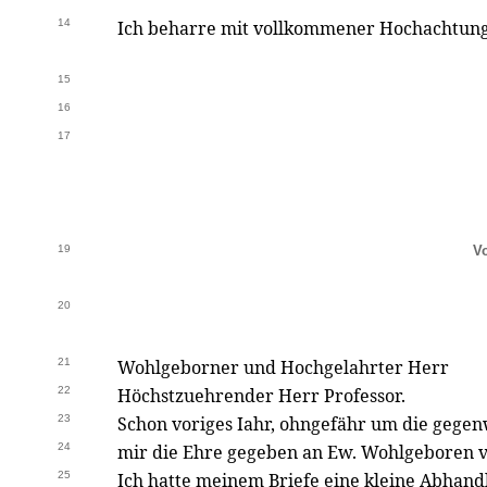
14
Ich beharre mit vollkommener Hochachtun
15
16
17
19
V
20
21
Wohlgeborner und Hochgelahrter Herr
22
Höchstzuehrender Herr Professor.
23
Schon voriges Iahr, ohngefähr um die gegenw
24
mir die Ehre gegeben an Ew. Wohlgeboren v
25
Ich hatte meinem Briefe eine kleine Abhand