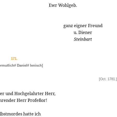
Ewr Wohlgeb.
ganz eigner Freund
u. Diener
Steinbart
171.
ermutlich# Daniel# Ienisch]
[Oct. 1781.]
r und Hochgelahrter Herr,
render Herr Profeßor!
lbstmordes hatte ich