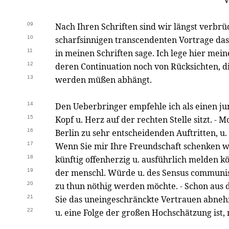
V
09
Nach Ihren Schriften sind wir längst verbrü
10
scharfsinnigen transcendenten Vortrage da
11
in meinen Schriften sage. Ich lege hier meine
12
deren Continuation noch von Rücksichten, d
13
werden müßen abhängt.
14
Den Ueberbringer empfehle ich als einen j
15
Kopf u. Herz auf der rechten Stelle sitzt. - 
16
Berlin zu sehr entscheidenden Auftritten, u. 
17
Wenn Sie mir Ihre Freundschaft schenken wo
18
künftig offenherzig u. ausführlich melden k
19
der menschl. Würde u. des Sensus communis
20
zu thun nöthig werden möchte. - Schon aus
21
Sie das uneingeschränckte Vertrauen abnehm
22
u. eine Folge der großen Hochschätzung ist, 