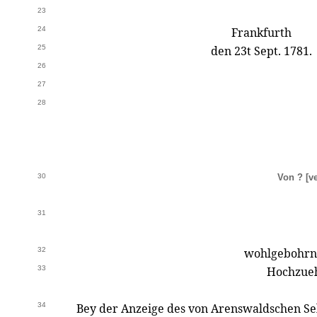
23
24
Frankfurth
25
den 23t Sept. 1781.
26
27
28
30
Von ?
[v
31
32
wohlgebohrne
33
Hochzueh
34
Bey der Anzeige des von Arenswaldschen Se