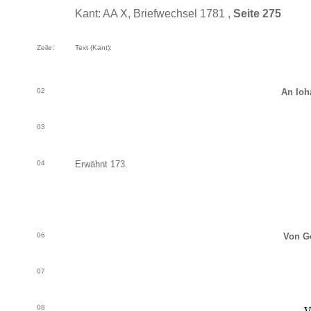
Kant: AA X, Briefwechsel 1781 ,
Seite 275
Zeile:
Text (Kant):
02
An Ioh
03
04
Erwähnt 173.
06
Von Go
07
08