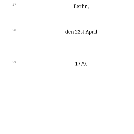
27
Berlin,
28
den 22st April
29
1779.