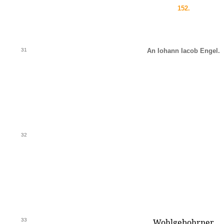
152.
31
An Iohann Iacob Engel.
32
33
Wohlgebohrner