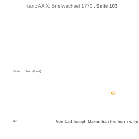
Kant: AA X, Briefwechsel 1770 ,
Seite 103
Zeile:
Text (Kant):
60.
02
Von Carl Ioseph Maximilian Freiherrn v. Fü