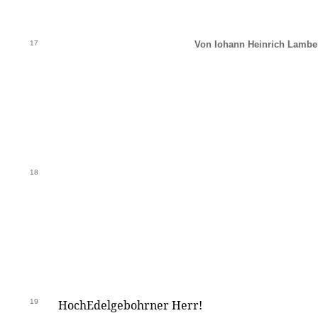
17
Von Iohann Heinrich Lamber
18
19
HochEdelgebohrner Herr!