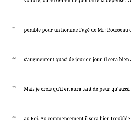
voiture, ou au defaut dequoi faire la depense. V
21
penible pour un homme l'agé de Mr: Rousseau où
22
s'augmentent quasi de jour en jour. Il sera bien a
23
Mais je crois qu'il en aura tant de peur qu'auss
24
au Roi. Au commencement il sera bien troublée