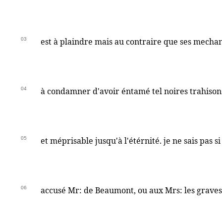
03
est à plaindre mais au contraire que ses mecha
04
à condamner d'avoir éntamé tel noires trahisons
05
et méprisable jusqu'à l'étérnité. je ne sais pas si
06
accusé Mr: de Beaumont, ou aux Mrs: les grave