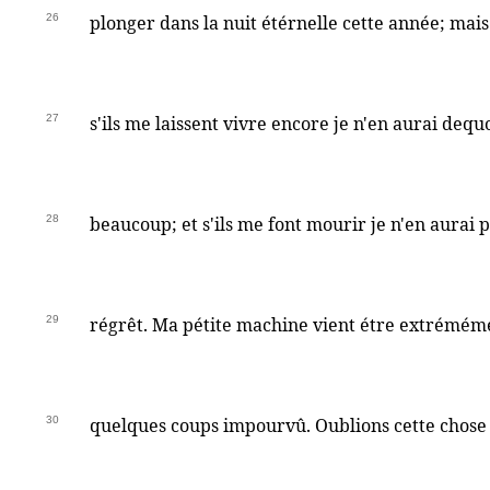
26
plonger dans la nuit étérnelle cette année; mais
27
s'ils me laissent vivre encore je n'en aurai dequ
28
beaucoup; et s'ils me font mourir je n'en aurai 
29
régrêt. Ma pétite machine vient étre extrémém
30
quelques coups impourvû. Oublions cette chose c