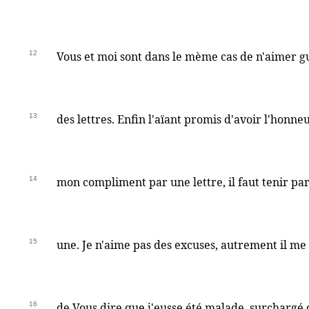
12
Vous et moi sont dans le mème cas de n'aimer g
13
des lettres. Enfin l'aïant promis d'avoir l'honne
14
mon compliment par une lettre, il faut tenir par
15
une. Je n'aime pas des excuses, autrement il me 
16
de Vous dire que j'eusse été malade, surchargé d