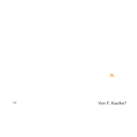
36.
08
Von F. Kaulke?