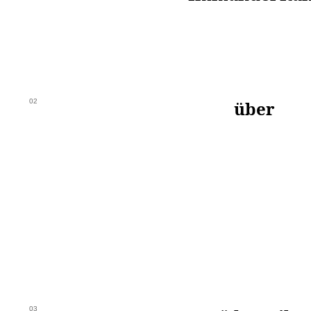
02
über
03