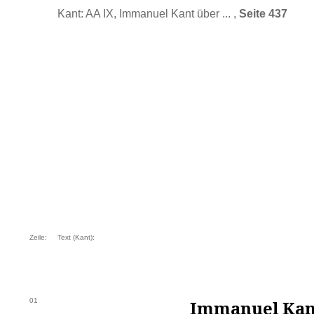
Kant: AA IX, Immanuel Kant über ... ,
Seite 437
Zeile:
Text (Kant):
01
Immanuel Kan