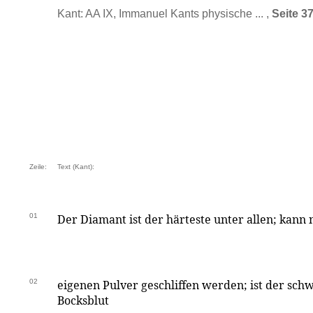
Kant: AA IX, Immanuel Kants physische ... ,
Seite 3
Zeile:
Text (Kant):
01
Der Diamant ist der härteste unter allen; kann
02
eigenen Pulver geschliffen werden; ist der schw
Bocksblut