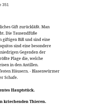
e 351
liches Gift zurückläßt. Man
eht. Die Tausendfüße
 giftigen Biß und sind eine
squitos sind eine besondere
n niedrigen Gegenden der
rößte Plage die, welche
sen in den Antillen.
t festen Häusern. - Blasenwürmer
er Schafe.
entes Hauptstück.
n kriechenden Thieren.