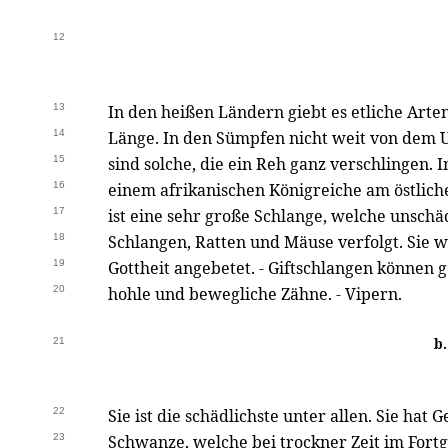
12
13
In den heißen Ländern giebt es etliche Arte
14
Länge. In den Sümpfen nicht weit von dem
15
sind solche, die ein Reh ganz verschlingen. 
16
einem afrikanischen Königreiche am östlich
17
ist eine sehr große Schlange, welche unschädl
18
Schlangen, Ratten und Mäuse verfolgt. Sie wi
19
Gottheit angebetet. - Giftschlangen können
20
hohle und bewegliche Zähne. - Vipern.
21
b
22
Sie ist die schädlichste unter allen. Sie hat 
23
Schwanze, welche bei trockner Zeit im Fortg