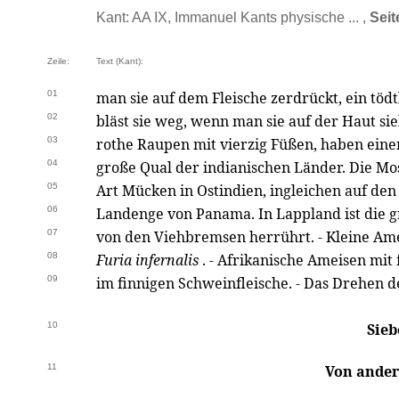
Kant: AA IX, Immanuel Kants physische ... ,
Seit
Zeile:
Text (Kant):
01
man sie auf dem Fleische zerdrückt, ein tödt
02
bläst sie weg, wenn man sie auf der Haut si
03
rothe Raupen mit vierzig Füßen, haben einen
04
große Qual der indianischen Länder. Die Mo
05
Art Mücken in Ostindien, ingleichen auf de
06
Landenge von Panama. In Lappland ist die g
07
von den Viehbremsen herrührt. - Kleine Amei
08
Furia infernalis
. - Afrikanische Ameisen mi
09
im finnigen Schweinfleische. - Das Drehen d
10
Sieb
11
Von ander