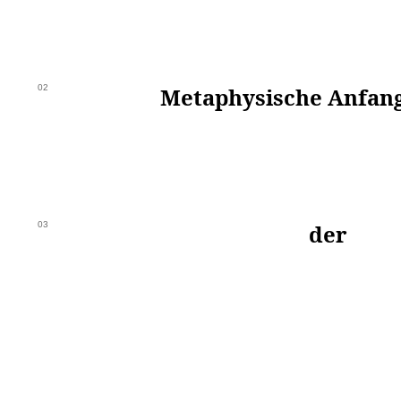
02
Metaphysische Anfan
03
der